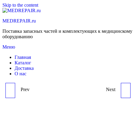
Skip to the content
MEDREPAIR.ru
Поставка запасных частей и комплектующих к медицинскому
оборудованию
Меню
Главная
Каталог
Доставка
О нас
Prev
Next
ABBOTT(USA) LSCR
ABBOTT(USA) KEY
MOTOR-
PAD,HEMATOLOGY
CONNECTOR,HEMATOLOGY
ANALYZER CD1700 NEW
ANALYZER