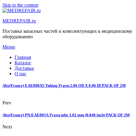
Skip to the content
MEDREPAIR.ru
Поставка запасных частей и комплектующих к медицинскому
оборудованию
Меню
Главная
Каталог
Доставка
О нас
Abx(France) EAE008AS Tubing,Tygon 2.06 OD X 0.96 ID PACK OF 2M
Prev
Abx(France) PN:EAE005A Tygon tube 1.02 mm (0.040 inch) PACK OF 2M
Next