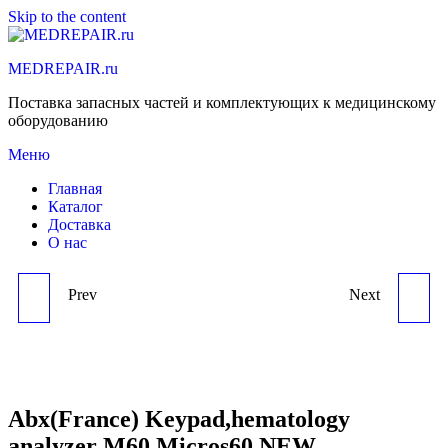
Skip to the content
MEDREPAIR.ru
Поставка запасных частей и комплектующих к медицинскому
оборудованию
Меню
Главная
Каталог
Доставка
О нас
Prev
Next
ABX(FRANCE)
ABX(FRANCE) PISTON
KEYBOARD
FOR DILUENT
BOARD,HEMATOLOGY
,HEMATOLOGY
Abx(France) Keypad,hematology
analyzer M60,Micros60 NEW
ANALYZER
ANALYZER