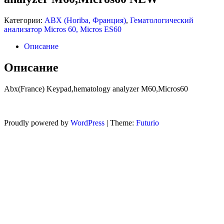
Категории:
ABX (Horiba, Франция)
,
Гематологический
M60,MICROS60 NEW
M60,MICROS60 NEW
анализатор Micros 60, Micros ES60
Описание
Описание
Abx(France) Keypad,hematology analyzer M60,Micros60
Proudly powered by
WordPress
|
Theme:
Futurio