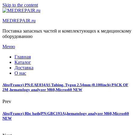
Skip to the content
MEDREPAIR.ru
Поставка запасных частей и комплектующих к медицинскому
оборудованию
Меню
Главная
Каталог
Доставка
О нас
Abx(France) PN:EAE034AS Tubing, Tygon 2.54mm (0.100inch) PACK OF
2M ,hematology analyzer M60,Micros60 NEW
Prev
Abx(France) Rbc bath(PN:GBC193A),hematology analyzer M60,Micros60
NEW