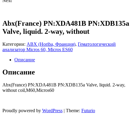
Next
Abx(France) PN:XDA481B PN:XDB135a
Valve, liquid. 2-way, without
Категории:
ABX (Horiba, Франция)
,
Гематологический
анализатор Micros 60, Micros ES60
Описание
Описание
Abx(France) PN:XDA481B PN:XDB135a Valve, liquid. 2-way,
without coil,M60,Micros60
Proudly powered by
WordPress
|
Theme:
Futurio