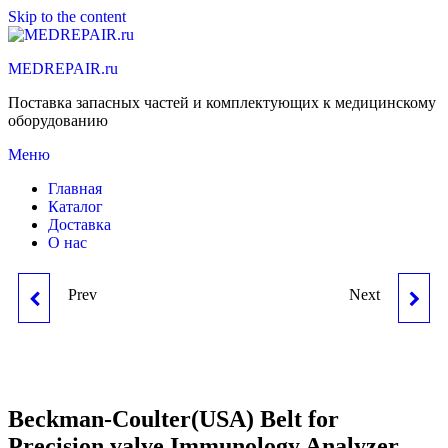
Skip to the content
MEDREPAIR.ru
Поставка запасных частей и комплектующих к медицинскому
оборудованию
Меню
Главная
Каталог
Доставка
О нас
Prev
Next
BECKMAN-
BECKMAN-
COULTER(USA)
COULTER(USA)
SENSOR,TUBE/CUP,IMMUNOLOGY
PRECISION
Beckman-Coulter(USA) Belt for
Precision valve,Immunology Analyzer
ANALYZER ACCESS NEW
VALVE,IMMUNOLOGY