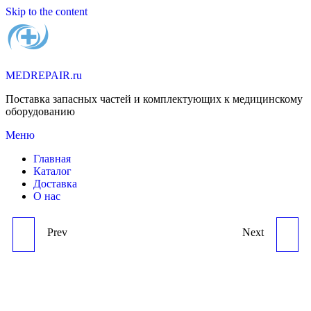
Skip to the content
MEDREPAIR.ru
Поставка запасных частей и комплектующих к медицинскому
оборудованию
Меню
Главная
Каталог
Доставка
О нас
Prev
Next
BECKMAN-
BECKMAN-
COULTER(USA),
COULTER(USA),
(PN:467777/463431/467521/467520)ANALOG1
(PN:756884/463105/756657/7566