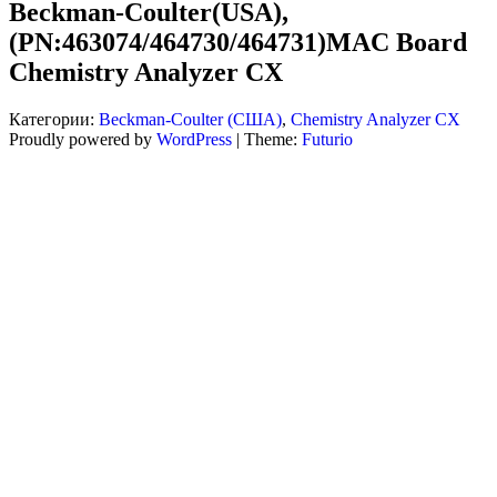
Beckman-Coulter(USA),
(PN:463074/464730/464731)MAC Board
BOARD,5 CHANNEL
BOARD CHEMISTRY
Chemistry Analyzer CX
CHEMISTRY ANALYZER
ANALYZER CX
Категории:
Beckman-Coulter (США)
,
Chemistry Analyzer CX
Proudly powered by
WordPress
|
Theme:
Futurio
CX