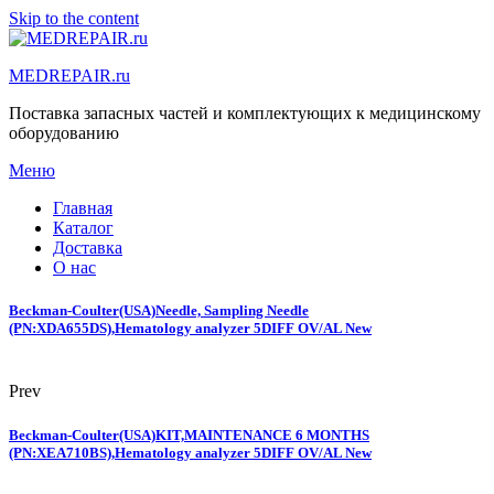
Skip to the content
MEDREPAIR.ru
Поставка запасных частей и комплектующих к медицинскому
оборудованию
Меню
Главная
Каталог
Доставка
О нас
Beckman-Coulter(USA)Needle, Sampling Needle
(PN:XDA655DS),Hematology analyzer 5DIFF OV/AL New
Prev
Beckman-Coulter(USA)KIT,MAINTENANCE 6 MONTHS
(PN:XEA710BS),Hematology analyzer 5DIFF OV/AL New