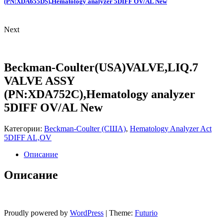
(PN:XDA655DS),Hematology analyzer 5DIFF OV/AL New
Next
Beckman-Coulter(USA)VALVE,LIQ.7
VALVE ASSY
(PN:XDA752C),Hematology analyzer
5DIFF OV/AL New
Категории:
Beckman-Coulter (США)
,
Hematology Analyzer Act
5DIFF AL,OV
Описание
Описание
Proudly powered by
WordPress
|
Theme:
Futurio