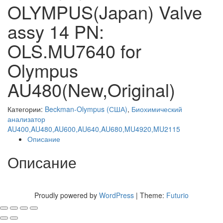
OLYMPUS(Japan) Valve
OLYMPUS
ADAPTER +
assy 14 PN:
AU480(NEW,ORIGINAL)
COVER,CHEMISTRY
OLS.MU7640 for
ANALYZER AU400 NEW
Olympus
AU480(New,Original)
Категории:
Beckman-Olympus (США)
,
Биохимический
анализатор
AU400,AU480,AU600,AU640,AU680,MU4920,MU2115
Описание
Описание
Proudly powered by
WordPress
|
Theme:
Futurio