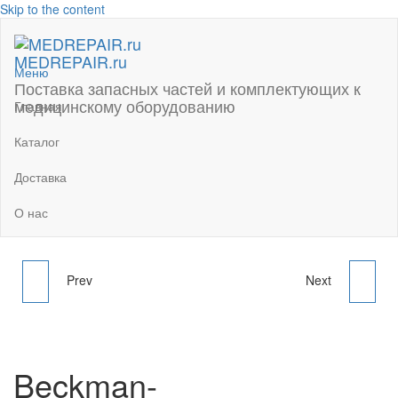
Skip to the content
MEDREPAIR.ru
Меню
Поставка запасных частей и комплектующих к
медицинскому оборудованию
Главная
Каталог
Доставка
О нас
Prev
Next
BECKMAN-
BECKMAN-
OLYMPUS(JAPAN)
OLYMPUS(JAPAN)STEEL
SCANER FOR
SCREW + PLASTIC
Beckman-