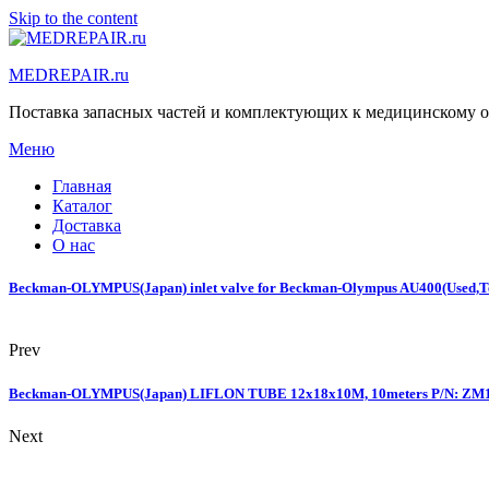
Skip to the content
MEDREPAIR.ru
Поставка запасных частей и комплектующих к медицинскому 
Меню
Главная
Каталог
Доставка
О нас
Beckman-OLYMPUS(Japan) inlet valve for Beckman-Olympus AU400(Used,Te
Prev
Beckman-OLYMPUS(Japan) LIFLON TUBE 12x18x10M, 10meters P/N: ZM19
Next