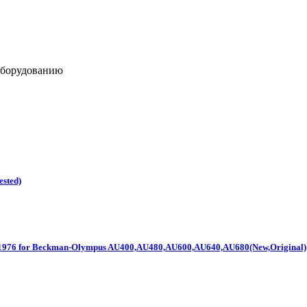
оборудованию
sted)
76 for Beckman-Olympus AU400,AU480,AU600,AU640,AU680(New,Original)