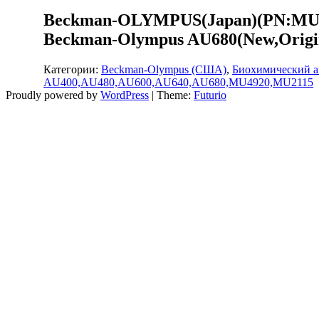
Beckman-OLYMPUS(Japan)(PN:MU795
Beckman-Olympus AU680(New,Origi
Категории:
Beckman-Olympus (США)
,
Биохимический а
AU400,AU480,AU600,AU640,AU680,MU4920,MU2115
Proudly powered by
WordPress
|
Theme:
Futurio