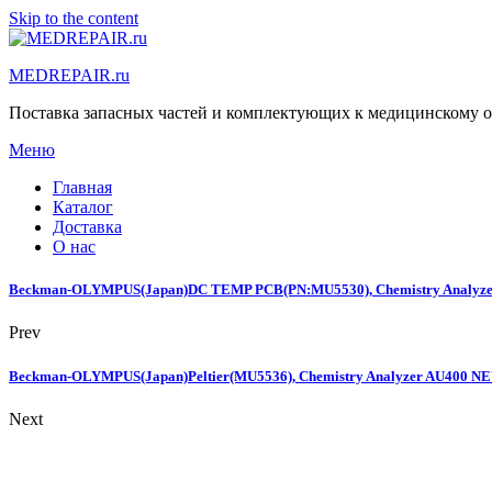
Skip to the content
MEDREPAIR.ru
Поставка запасных частей и комплектующих к медицинскому 
Меню
Главная
Каталог
Доставка
О нас
Beckman-OLYMPUS(Japan)DC TEMP PCB(PN:MU5530), Chemistry Analyz
Prev
Beckman-OLYMPUS(Japan)Peltier(MU5536), Chemistry Analyzer AU400 N
Next