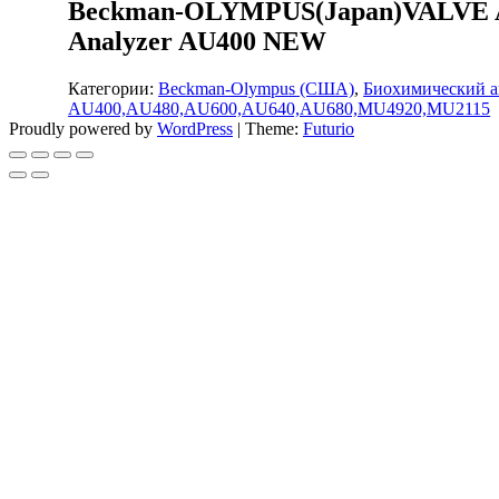
Beckman-OLYMPUS(Japan)VALVE A
Analyzer AU400 NEW
Категории:
Beckman-Olympus (США)
,
Биохимический а
AU400,AU480,AU600,AU640,AU680,MU4920,MU2115
Proudly powered by
WordPress
|
Theme:
Futurio