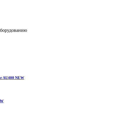
оборудованию
er AU400 NEW
EW