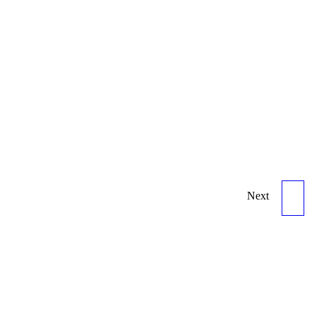
Next
OLYMPUS(USA)
PRESSURE SENSOR,
(PN:MU7633),
CHEMISTRY ANALYZER