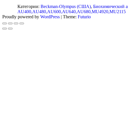
Категории:
Beckman-Olympus (США)
,
Биохимический а
CHEMISTRY ANALYZER
AU400,AU480,AU600,AU640,AU680,MU4920,MU2115
Proudly powered by
WordPress
|
Theme:
Futurio
AU400 NEW