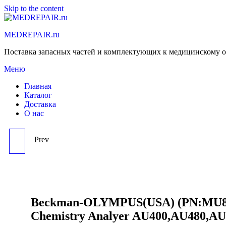
Skip to the content
MEDREPAIR.ru
Поставка запасных частей и комплектующих к медицинскому 
Меню
Главная
Каталог
Доставка
О нас
Prev
BECKMAN-
OLYMPUS(JAPAN)
CONVERTER
Beckman-OLYMPUS(USA) (PN:MU84
Chemistry Analyer AU400,AU480,
(PN:DP058700),