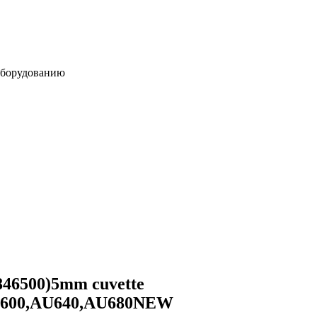
оборудованию
6500)5mm cuvette
AU600,AU640,AU680NEW