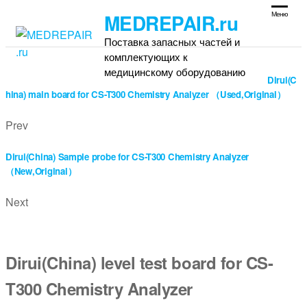
Skip
MEDREPAIR.ru
Меню
to
Поставка запасных частей и
the
комплектующих к
content
медицинскому оборудованию
Dirui(C
hina) main board for CS-T300 Chemistry Analyzer （Used,Original）
Prev
Dirui(China) Sample probe for CS-T300 Chemistry Analyzer
（New,Original）
Next
Dirui(China) level test board for CS-
T300 Chemistry Analyzer