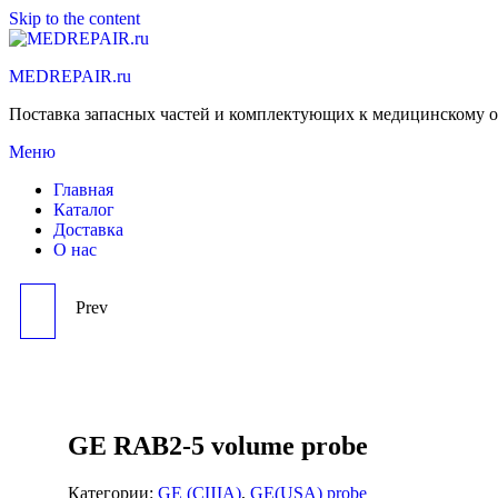
Skip to the content
MEDREPAIR.ru
Поставка запасных частей и комплектующих к медицинскому 
Меню
Главная
Каталог
Доставка
О нас
Prev
GE ML6-15 LINEAR
TRANSDUCER
ULTRASOUND PROBE
GE RAB2-5 volume probe
Категории:
GE (США)
,
GE(USA) probe