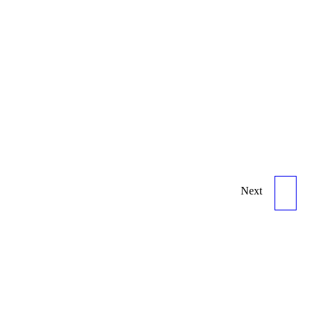
Next
GE RAB2-5-D VOLUME
PROBE