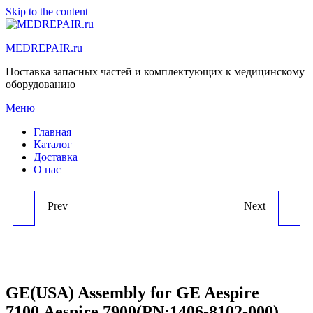
Skip to the content
MEDREPAIR.ru
Поставка запасных частей и комплектующих к медицинскому
оборудованию
Меню
Главная
Каталог
Доставка
О нас
Prev
Next
GE(USA) ASSEMBLY FOR
GE(USA) TRANSFER
GE AESPIRE
TUBE FOR GE AESPIRE
7100,AESPIRE
7100,AESPIRE
GE(USA) Assembly for GE Aespire
7100,Aespire 7900(PN:1406-8102-000)
7900(PN:1406-8102-000)
7900(PN:1406-3575-000)