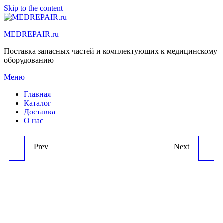
Skip to the content
MEDREPAIR.ru
Поставка запасных частей и комплектующих к медицинскому
оборудованию
Меню
Главная
Каталог
Доставка
О нас
Prev
Next
GE(USA) SCALE PCB
GE(USA) HEAT SINK
BOARD 6600 - 0962 -
SENSOR 6600-0226-
204 FOR GE(USA)
850 FOR GE(USA)
GIRAFFE INFANT
GIRAFFE INFANT