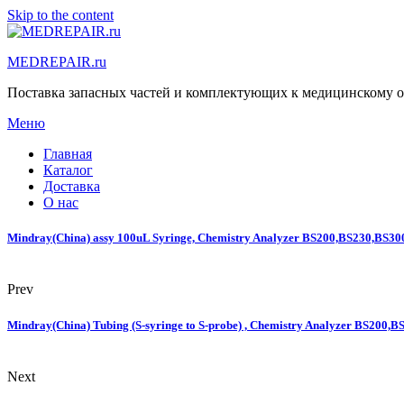
Skip to the content
MEDREPAIR.ru
Поставка запасных частей и комплектующих к медицинскому 
Меню
Главная
Каталог
Доставка
О нас
Mindray(China) assy 100uL Syringe, Chemistry Analyzer BS200,BS230,BS
Prev
Mindray(China) Tubing (S-syringe to S-probe) , Chemistry Analyzer BS20
Next