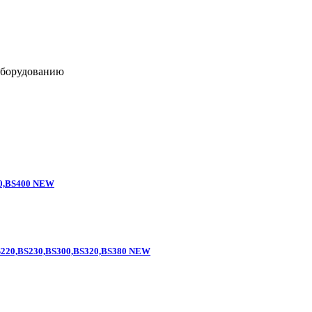
оборудованию
300,BS400 NEW
0,BS220,BS230,BS300,BS320,BS380 NEW