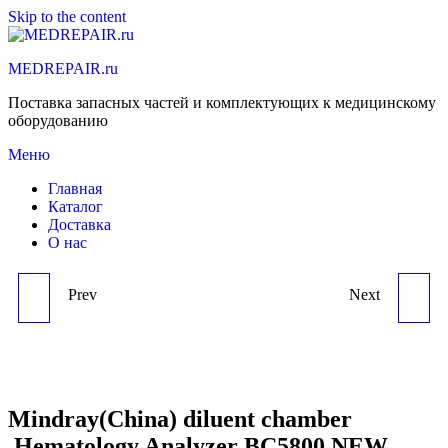
Skip to the content
MEDREPAIR.ru
Поставка запасных частей и комплектующих к медицинскому
оборудованию
Меню
Главная
Каталог
Доставка
О нас
Prev
Next
MINDRAY(CHINA) AIR
MINDRAY(CHINA)
PUMP ,HEMATOLOGY
MIDDLE PIECE FOR
ANALYZER
SAMPLE VALVE
Mindray(China) diluent chamber
,Hematology Analyzer BC5800 NEW
BC5500,BC5800 NEW
ROTOR,HEMATOLOGY