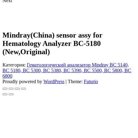
Next
Mindray(China) sensor assy for
Hematology Analyzer BC-5180
(New,Original)
Категория:
Гематологический анализатор Mindray BC 5140,
BC 5180, BC 5300, BC 5380, BC 5390, BC 5500, BC 5800, BC
6800
Proudly powered by
WordPress
|
Theme:
Futurio