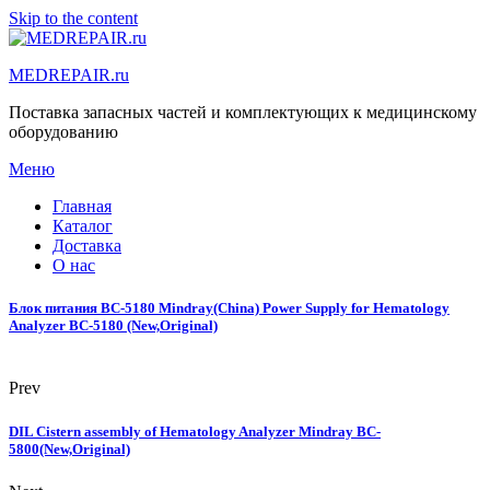
Skip to the content
MEDREPAIR.ru
Поставка запасных частей и комплектующих к медицинскому
оборудованию
Меню
Главная
Каталог
Доставка
О нас
Блок питания BC-5180 Mindray(China) Power Supply for Hematology
Analyzer BC-5180 (New,Original)
Prev
DIL Cistern assembly of Hematology Analyzer Mindray BC-
5800(New,Original)