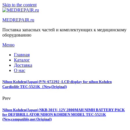
Skip to the content
MEDREPAIR.ru
Поставка запасных частей и комплектующих к медицинскому
оборудованию
Меню
Главная
Каталог
Доставка
О нас
Nihon Kohden(Japan) P/N: 672292 -LCD display for nihon Kohden
Cardiolife TEC-5521K（New,Original)
Prev
Nihon Kohden(Japan) NKB-301V- 12V 2800MAH NIMH BATTERY PACK
for DEFIBRILLATOR NIHON KOHDEN MODEL TEC-5521K
(New,compatible,not Original)