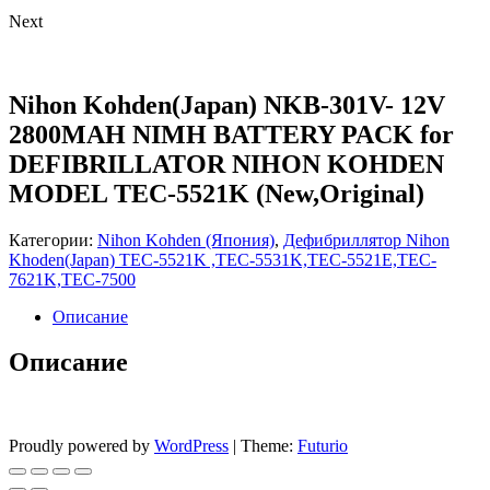
Next
Nihon Kohden(Japan) NKB-301V- 12V
2800MAH NIMH BATTERY PACK for
DEFIBRILLATOR NIHON KOHDEN
MODEL TEC-5521K (New,Original)
Категории:
Nihon Kohden (Япония)
,
Дефибриллятор Nihon
Khoden(Japan) TEC-5521K ,TEC-5531K,TEC-5521E,TEC-
7621K,TEC-7500
Описание
Описание
Proudly powered by
WordPress
|
Theme:
Futurio