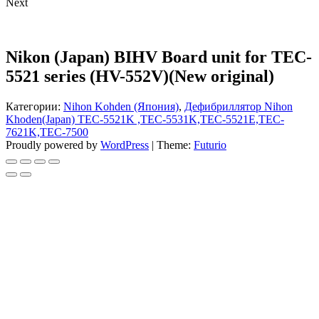
Next
Nikon (Japan) BIHV Board unit for TEC-
5521 series (HV-552V)(New original)
Категории:
Nihon Kohden (Япония)
,
Дефибриллятор Nihon
Khoden(Japan) TEC-5521K ,TEC-5531K,TEC-5521E,TEC-
7621K,TEC-7500
Proudly powered by
WordPress
|
Theme:
Futurio