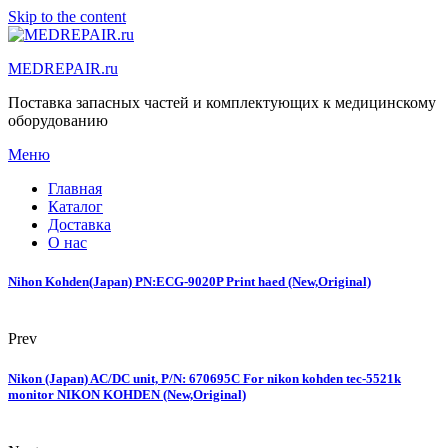
Skip to the content
MEDREPAIR.ru
Поставка запасных частей и комплектующих к медицинскому
оборудованию
Меню
Главная
Каталог
Доставка
О нас
Nihon Kohden(Japan) PN:ECG-9020P Print haed (New,Original)
Prev
Nikon (Japan) AC/DC unit, P/N: 670695C For nikon kohden tec-5521k
monitor NIKON KOHDEN (New,Original)