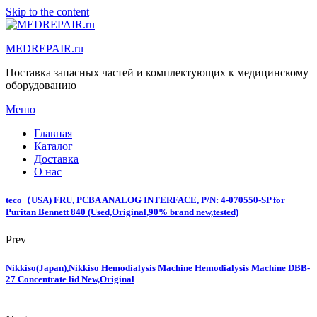
Skip to the content
MEDREPAIR.ru
Поставка запасных частей и комплектующих к медицинскому
оборудованию
Меню
Главная
Каталог
Доставка
О нас
teco（USA) FRU, PCBA ANALOG INTERFACE, P/N: 4-070550-SP for
Puritan Bennett 840 (Used,Original,90% brand new,tested)
Prev
Nikkiso(Japan),Nikkiso Hemodialysis Machine Hemodialysis Machine DBB-
27 Concentrate lid New,Original