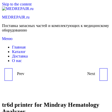
Skip to the content
MEDREPAIR.ru
Поставка запасных частей и комплектующих к медицинскому
оборудованию
Меню
Главная
Каталог
Доставка
О нас
Prev
Next
SAMPLER ASSY(NOT
VACUUM PUMP,WASTE
INCLUDE MOTOR) FOR
PUMP FOR MINDRAY
MINDRAY HEMATOLOGY
HEMATOLOGY
tr6d printer for Mindray Hematology
Analyzer
ANALYZER
ANALYZER