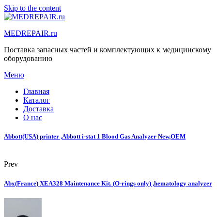
Skip to the content
MEDREPAIR.ru
Поставка запасных частей и комплектующих к медицинскому
оборудованию
Меню
Главная
Каталог
Доставка
О нас
Abbott(USA) printer ,Abbott i-stat 1 Blood Gas Analyzer New,OEM
Prev
Abx(France) XEA328 Maintenance Kit. (O-rings only) ,hematology analyzer