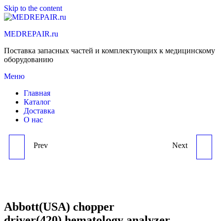
Skip to the content
MEDREPAIR.ru
Поставка запасных частей и комплектующих к медицинскому
оборудованию
Меню
Главная
Каталог
Доставка
О нас
Prev
Next
ABBOTT(USA) CHOPPER
ABBOTT(USA) PCB ASSY
DRIVER(423),HEMATOLOGY
,SDM,HEMATOLOGY
ANALYZER
ANALYZER
Abbott(USA) chopper
driver(420),hematology analyzer
CD1700,CD1800,CD3700
CD1700,CD1800,CD3700