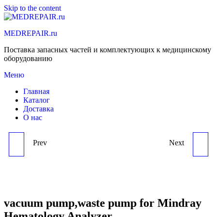
Skip to the content
MEDREPAIR.ru
Поставка запасных частей и комплектующих к медицинскому
оборудованию
Меню
Главная
Каталог
Доставка
О нас
Prev
Next
TR6D PRINTER FOR
TR60-H
MINDRAY HEMATOLOGY
RECORDER(PRINTER)
ANALYZER
FOR MINDRAY
vacuum pump,waste pump for Mindray
Hematology Analyzer
BC2300,BC2600,BC2800,BC3000,BC3200
HEMATOLOGY